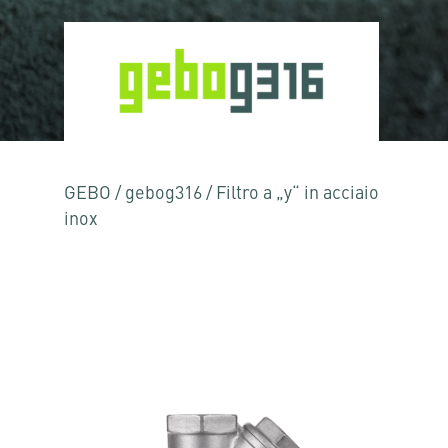
GEBO
/
gebog316
/
Filtro a „y“ in acciaio
inox