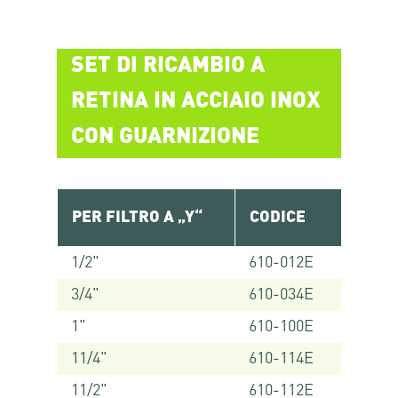
SET DI RICAMBIO A
RETINA IN ACCIAIO INOX
CON GUARNIZIONE
PER FILTRO A „Y“
CODICE
1/2"
610-012E
3/4"
610-034E
1"
610-100E
11/4"
610-114E
11/2"
610-112E