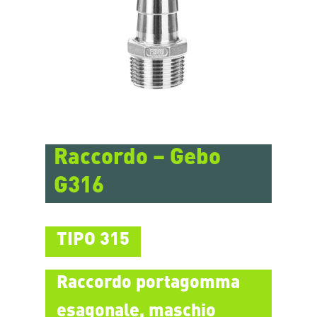
Raccordo – Gebo
G316
TIPO 315
Raccordo portagomma
esagonale, maschio