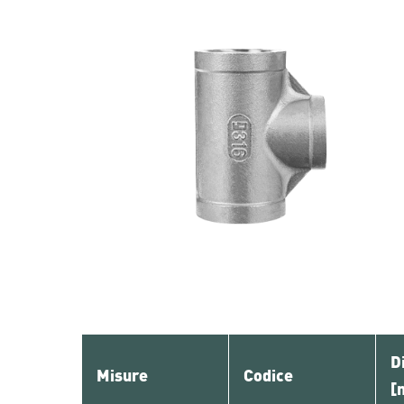
D
Misure
Codice
[