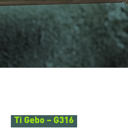
 per uscirne.
Ti Gebo – G316