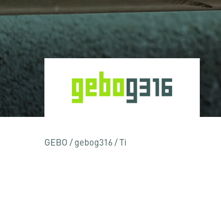
GEBO
/
gebog316
/
Ti
Premere Invio per effettuare la ricerca o ESC