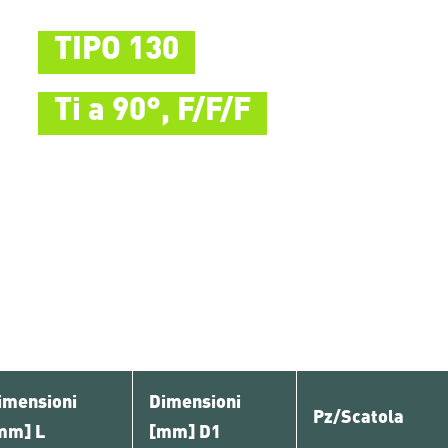
TIPO 130
Ti a 90°, F/F/F
imensioni
Dimensioni
Pz/Scatola
mm] L
[mm] D1