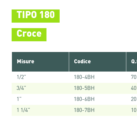
TIPO 180
Croce
Misure
Codice
Q.
1/2”
180-4BH
70
3/4”
180-5BH
40
1”
180-6BH
20
1 1/4”
180-7BH
10