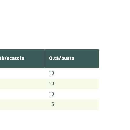
tà/scatola
Q.tà/busta
10
10
10
5