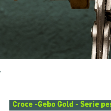
 per uscirne.
e
Croce -Gebo Gold - Serie pe