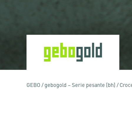
Premere Invio per effettuare la ricerca o ESC
GEBO
/
gebogold – Serie pesante [bh]
/
Croc