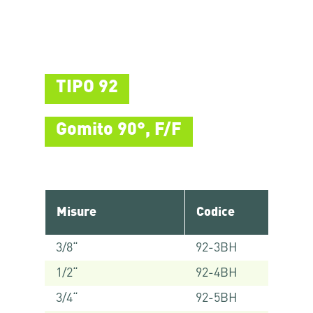
TIPO 92
Gomito 90°, F/F
Misure
Codice
3/8“
92-3BH
1/2“
92-4BH
3/4“
92-5BH