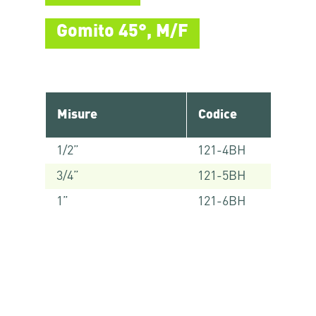
Gomito 45°, M/F
Misure
Codice
1/2”
121-4BH
3/4”
121-5BH
1”
121-6BH