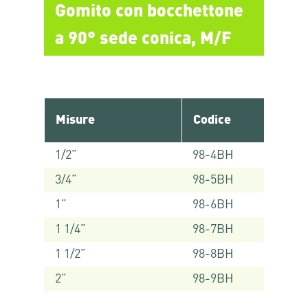
Gomito con bocchettone
a 90° sede conica, M/F
Misure
Codice
1/2”
98-4BH
3/4”
98-5BH
1”
98-6BH
1 1/4”
98-7BH
1 1/2”
98-8BH
2”
98-9BH