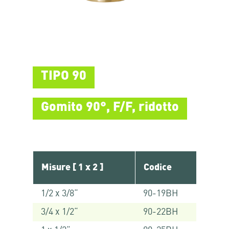
TIPO 90
Gomito 90°, F/F, ridotto
Misure [ 1 x 2 ]
Codice
1/2 x 3/8“
90-19BH
3/4 x 1/2“
90-22BH