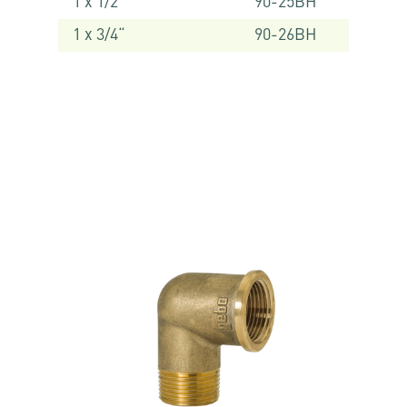
1 x 1/2“
90-25BH
1 x 3/4“
90-26BH