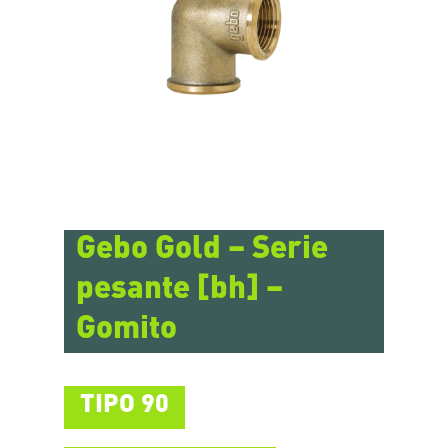
Gebo Gold – Serie
pesante [bh] –
Gomito
TIPO 90