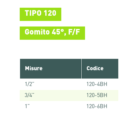
TIPO 120
Gomito 45°, F/F
Misure
Codice
1/2”
120-4BH
3/4”
120-5BH
1”
120-6BH