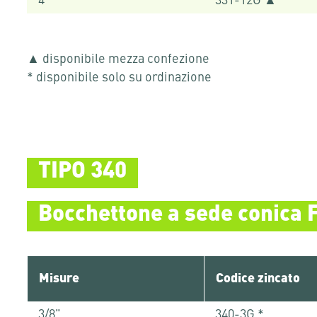
4"
331-12G ▲
▲ disponibile mezza confezione
* disponibile solo su ordinazione
TIPO 340
Bocchettone a sede conica 
Misure
Codice zincato
3/8"
340-3G *