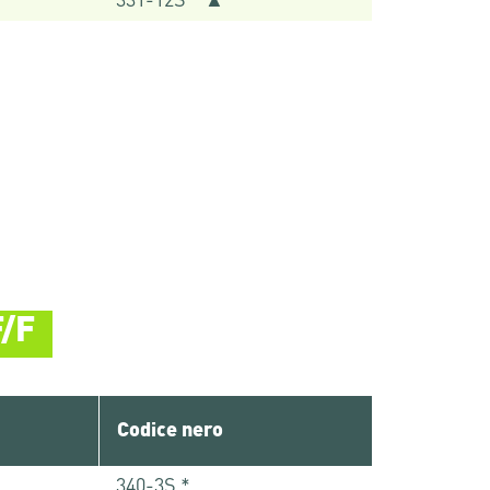
331-12S * ▲
F/F
Codice nero
340-3S *