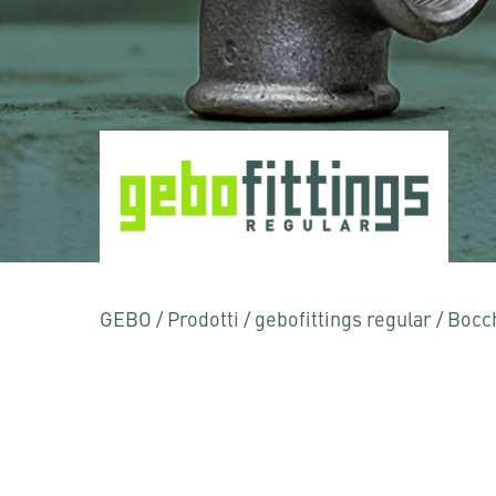
GEBO
/
Prodotti
/
gebofittings regular
/
Bocc
Premere Invio per effettuare la ricerca o ESC