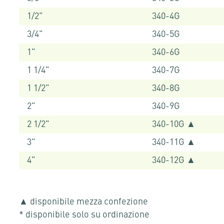
1/2"
340-4G
3/4"
340-5G
1"
340-6G
1 1/4"
340-7G
1 1/2"
340-8G
2"
340-9G
2 1/2"
340-10G ▲
3"
340-11G ▲
4"
340-12G ▲
▲ disponibile mezza confezione
* disponibile solo su ordinazione