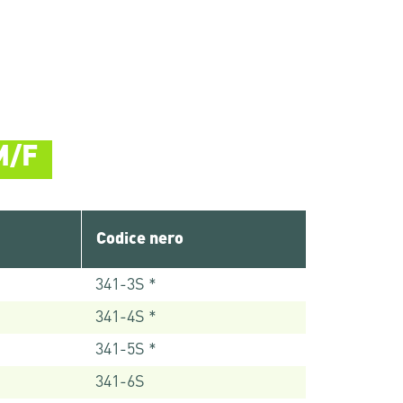
M/F
Codice nero
341-3S *
341-4S *
341-5S *
341-6S