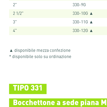
2"
330-9G
2 1/2"
330-10G ▲
3"
330-11G ▲
4"
330-12G ▲
▲ disponibile mezza confezione
* disponibile solo su ordinazione
TIPO 331
Bocchettone a sede piana M