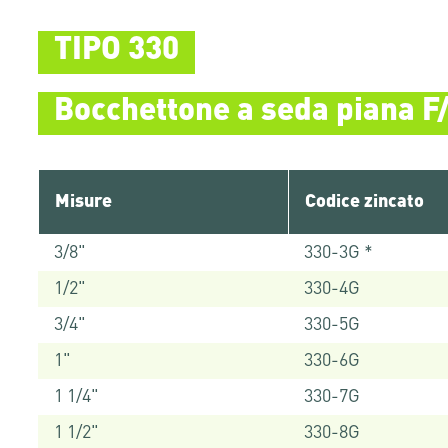
TIPO 330
Bocchettone a seda piana F
Misure
Codice zincato
3/8"
330-3G *
1/2"
330-4G
3/4"
330-5G
1"
330-6G
1 1/4"
330-7G
1 1/2"
330-8G