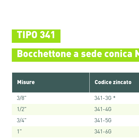
TIPO 341
Bocchettone a sede conica 
Misure
Codice zincato
3/8"
341-3G *
1/2"
341-4G
3/4"
341-5G
1"
341-6G