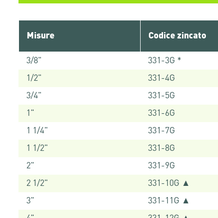
Misure
Codice zincato
3/8"
331-3G *
1/2"
331-4G
3/4"
331-5G
1"
331-6G
1 1/4"
331-7G
1 1/2"
331-8G
2"
331-9G
2 1/2"
331-10G ▲
3"
331-11G ▲