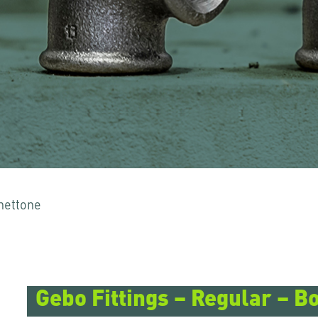
hettone
 per uscirne.
Gebo Fittings – Regular – B