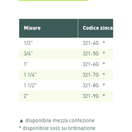
Misure
Codice zincato
1/2"
321-4G *
3/4"
321-5G *
1"
321-6G *
1 1/4"
321-7G *
1 1/2"
321-8G *
2"
321-9G *
▲ disponibile mezza confezione
* disponibile solo su ordinazione