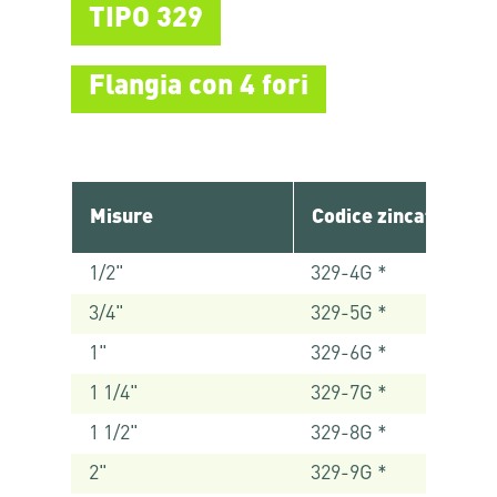
TIPO 329
Flangia con 4 fori
Misure
Codice zincato
1/2"
329-4G *
3/4"
329-5G *
1"
329-6G *
1 1/4"
329-7G *
1 1/2"
329-8G *
2"
329-9G *