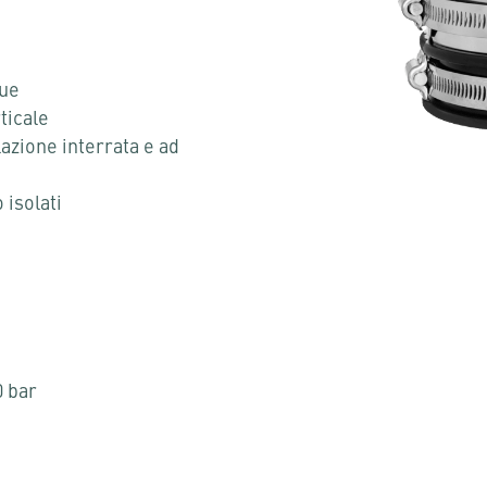
lue
ticale
lazione interrata e ad
 isolati
 bar