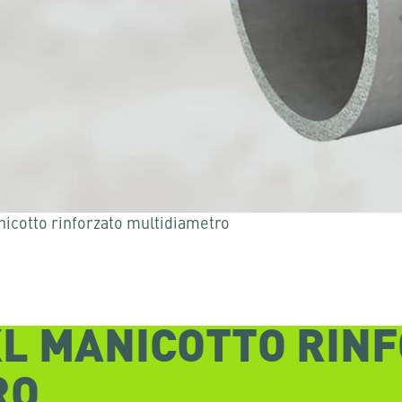
nicotto rinforzato multidiametro
L MANICOTTO RIN
 per uscirne.
RO