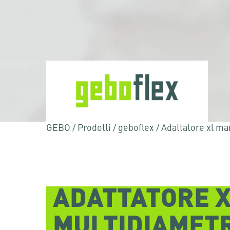
GEBO
/
Prodotti
/
geboflex
/
Adattatore xl ma
ADATTATORE X
Premere Invio per effettuare la ricerca o ESC
MULTIDIAMET