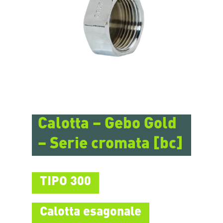
Calotta – Gebo Gold
– Serie cromata [bc]
TIPO 300
Calotta esagonale