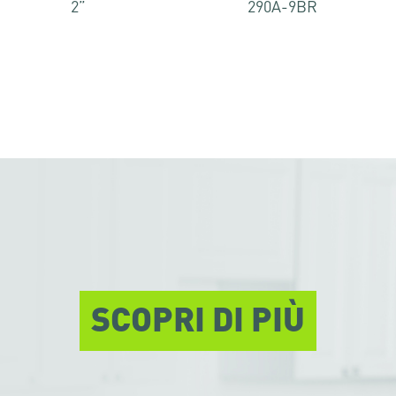
2”
290A-9BR
SCOPRI DI PIÙ