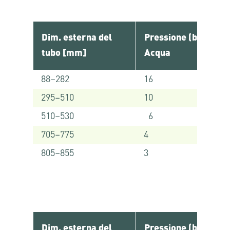
Dim. esterna del
Pressione (bar)
tubo [mm]
Acqua
88–282
16
295–510
10
510–530
6
705–775
4
805–855
3
Dim. esterna del
Pressione (bar)