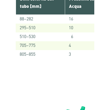
tubo [mm]
Acqua
88–282
16
295–510
10
510–530
6
705–775
4
805–855
3