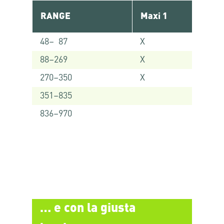
RANGE
Maxi 1
48– 87
X
88–269
X
270–350
X
351–835
836–970
… e con la giusta